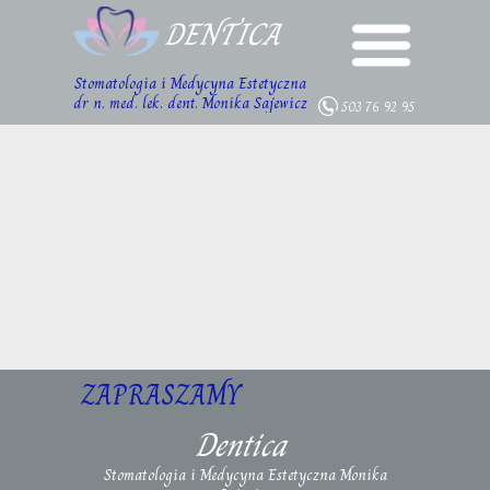
DENTICA
Stomatologia i Medycyna Estetyczna
Strona główna-en
dr n. med. lek. dent. Monika Sajewicz
503 76 92 95
O nas-en
Oferta-en
Cennik-en
Opinie-en
Galeria-en
ZAPRASZAMY
Kontakt-en
Dentica
Stomatologia i Medycyna Estetyczna Monika